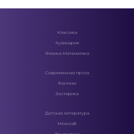
Классика
Кулинария
Физика-Математика
Современная проза
Фэнтези
Эзотерика
Детская литература
Minecraft