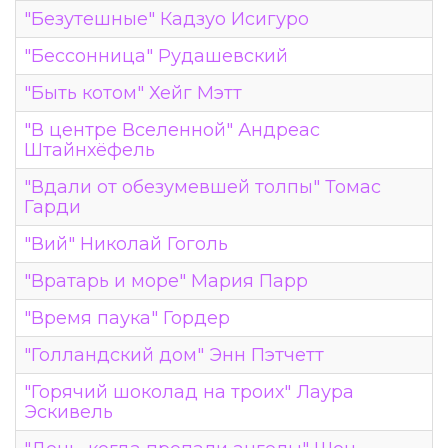
"Безутешные" Кадзуо Исигуро
"Бессонница" Рудашевский
"Быть котом" Хейг Мэтт
"В центре Вселенной" Андреас
Штайнхёфель
"Вдали от обезумевшей толпы" Томас
Гарди
"Вий" Николай Гоголь
"Вратарь и море" Мария Парр
"Время паука" Гордер
"Голландский дом" Энн Пэтчетт
"Горячий шоколад на троих" Лаура
Эскивель