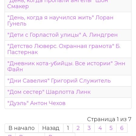
"День, когда пропали ангелы" Шон
Смакер
"День, когда я научился жить" Лоран
Гунель
"Дети с Горластой улицы" А. Линдгрен
"Детство Люверс. Охранная грамота" Б.
Пастернак
"Дневник кота-убийцы. Все истории" Энн
Файн
"Дни Савелия" Григорий Служитель
"Дом сестер" Шарлотта Линк
"Дуэль" Антон Чехов
Страница 1 из 7
В начало
Назад
1
2
3
4
5
6