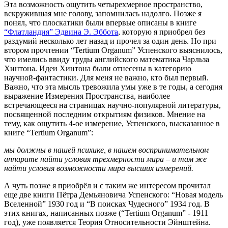
Эта возможность ощутить четырехмерное пространство,
вскружившая мне голову, запомнилась надолго. Позже я
понял, что плоскатики были впервые описаны в книге
“Флатландия” Эдвина Э. Эббота
, которую я приобрел без
раздумий несколько лет назад и прочел за один день. Но при
втором прочтении “Tertium Organum” Успенского выяснилось,
что имелись ввиду труды английского математика Чарльза
Хинтона. Идеи Хинтона были отнесены в категорию
научной-фантастики. Для меня не важно, кто был первый.
Важно, что эта мысль тревожила умы уже в те годы, а сегодня
выражение Измерения Пространства, наиболее
встречающееся на страницах научно-популярной литературы,
посвященной последним открытиям физиков. Мнение на
тему, как ощутить 4-ое измерение, Успенского, высказанное в
книге “Tertium Organum”:
мы должны в нашей психике, в нашем воспринимательном
аппарате найти условия трехмерности мира – и там же
найти условия возможности мира высших измерений.
А чуть позже я приобрёл и с таким же интересом прочитал
еще две книги Пётра Демьяновича Успенского: “Новая модель
Вселенной” 1930 год и “В поисках Чудесного” 1934 год. В
этих книгах, написанных позже (“Tertium Organum” - 1911
год), уже появляется Теория Относительности Эйнштейна.