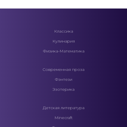
Классика
Кулинария
Физика-Математика
Современная проза
Фэнтези
Эзотерика
Детская литература
Minecraft