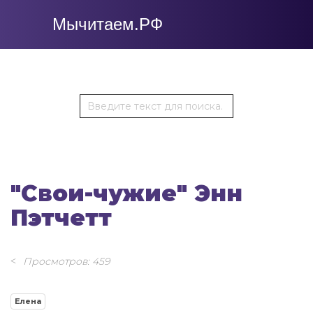
Мычитаем.РФ
"Свои-чужие" Энн
Пэтчетт
Просмотров: 459
Елена