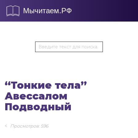
Мычитаем.РФ
“Тонкие тела”
Авессалом
Подводный
Просмотров: 596