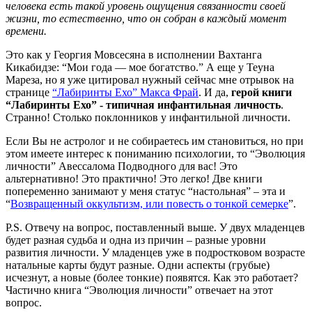
человека есть такой уровень ощущения связанности своей
жизни, то естественно, что он собран в каждый момент
времени.
Это как у Георгия Мовсесяна в исполнении Вахтанга
Кикабидзе: “Мои года — мое богатство.” А еще у Теуна
Мареза, но я уже цитировал нужный сейчас мне отрывок на
странице
“Лабиринты Ехо” Макса Фрай
. И да,
герой книги
“Лабиринты Ехо” - типичная инфантильная личность
.
Странно! Столько поклонников у инфантильной личности.
Если Вы не астролог и не собираетесь им становиться, но при
этом имеете интерес к пониманию психологии, то “Эволюция
личности” Авессалома Подводного для вас! Это
альтернативно! Это практично! Это легко! Две книги
попеременно занимают у меня статус “настольная” – эта и
“
Возвращенный оккультизм, или повесть о тонкой семерке
”.
P.S. Отвечу на вопрос, поставленный выше. У двух младенцев
будет разная судьба и одна из причин – разные уровни
развития личности. У младенцев уже в подростковом возрасте
натальные карты будут разные. Одни аспекты (грубые)
исчезнут, а новые (более тонкие) появятся. Как это работает?
Частично книга “Эволюция личности” отвечает на этот
вопрос.