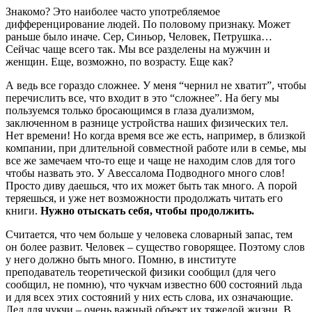
Знакомо? Это наиболее часто употребляемое
дифференцирование людей. По половому признаку. Может
раньше было иначе. Сер, Синьор, Человек, Петрушка…
Сейчас чаще всего так. Мы все разделены на мужчин и
женщин. Еще, возможно, по возрасту. Еще как?
А ведь все гораздо сложнее. У меня “чернил не хватит”, чтобы
перечислить все, что входит в это “сложнее”. На бегу мы
пользуемся только бросающимся в глаза дуализмом,
заключенном в разнице устройства наших физических тел.
Нет времени! Но когда время все же есть, например, в близкой
компании, при длительной совместной работе или в семье, мы
все же замечаем что-то еще и чаще не находим слов для того
чтобы назвать это. У Авессалома Подводного много слов!
Просто диву даешься, что их может быть так много. А порой
теряешься, и уже нет возможности продолжать читать его
книги.
Нужно отыскать себя, чтобы продолжить.
Считается, что чем больше у человека словарный запас, тем
он более развит. Человек – существо говорящее. Поэтому слов
у него должно быть много. Помню, в институте
преподаватель теоретической физики сообщил (для чего
сообщил, не помню), что чукчам известно 600 состояний льда
и для всех этих состояний у них есть слова, их означающие.
Лед для чукчи – очень важный объект их тяжелой жизни. В