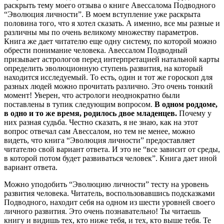
раскрыть тему моего отзыва о книге Авессалома Подводного
“Эволюция личности”. В моем вступление уже раскрыта
половина того, что я хотел сказать. А именно, все мы разные и
различны мы по очень великому множеству параметров.
Книга же дает читателю еще одну систему, по которой можно
обрести понимание человека. Авессалом Подводный
призывает астрологов перед интерпретацией натальной карты
определить эволюционную ступень развития, на который
находится исследуемый. То есть, один и тот же гороскоп для
разных людей можно прочитать различно. Это очень тонкий
момент! Уверен, что астрологи неоднократно были
поставлены в тупик следующим вопросом.
В одном роддоме,
в одно и то же время, родилось двое младенцев.
Почему у
них разная судьба. Честно сказать, я не знаю, как на этот
вопрос отвечал сам Авессалом, но тем не менее, можно
видеть, что книга “Эволюция личности” предоставляет
читателю свой вариант ответа. И это не “все зависит от среды,
в которой потом будет развиваться человек”. Книга дает иной
вариант ответа.
Можно уподобить “Эволюцию личности” тесту на уровень
развития человека. Читатель, воспользовавшись подсказками
Подводного, находит себя на одном из шести уровней своего
личного развития. Это очень познавательно! Ты читаешь
книгу и видишь тех, кто ниже тебя, и тех, кто выше тебя. Те