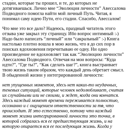
стадии, которые ты прошел, и те, до которых не
дотягиваешься. Лично мне “Эволюция личности” Авессалома
Подводного помогла найти мой личный Путь. Читая, я
понимал саму идею Пути, его стадии. Спасибо, Авессалом!
Что мне это все дало? Надеюсь, праздный читатель этого
отзыва уже закрыл эту страницу. Ибо вопрос интимный :-)
Надо было написать “личный” или “сакральный” :-) Книга
настолько плотно вошла в мою жизнь, что я до сих пор в
поисках вдохновения перечитываю ее одну. Ни одно
произведение не вдохновляет так как “Эволюцию личности”
Авессалома Подводного. Отвечая на мои вопросы: “Куда
идти?”, “Где ты?”, “Как сделать шаг?”, книга выстраивает
твою жизнь таким образом, что каждый день обретает смысл.
В обыденной жизни у интегрированной личности:
нет упущенных моментов, здесь нет каких-то неудачных,
теневых ситуаций, которые человек недолюбливает, считая
их случайными или не своими, и ждет, когда они кончатся.
Здесь каждый момент времени переживается полностью,
осознанно и с ощущением ответственности за т
о
, что
происходит. И это естественно, потому что каждый
момент жизни интегрированной личности это точка, в
которой собралась вся ее предшествующая жизнь, и на
которую опирается вся ее последующая жизнь. Когда у