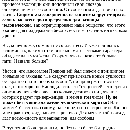
процессе эволюции они пополнили свой словарь
определениями его состояния. От состояния льда зависит их
жизнь.
Видимо мы совершенно не зависимы друг от друга,
если у нас всего два определения для разницы
человеческой.
Так отрегулировано наше общество, что этого
хватает для поддержания безопасности его членов на высоком
уровне.
Вы, конечно же, со мной не согласитесь. И уже принялись
вспоминать, какими отличительными качествами характера
обладает ваш муж/жена. Спорим, что не назовете больше
пяти. Назвали больше?
Уверен, что Авессалом Подводный был знаком с принципом
Уильяма из Оккама: “Не следует привлекать новые сущности
без крайней на то необходимости”, но придерживаться не
стал, и это хорошо. Наплодил столько “сущностей”, что для их
описания потребовалось несколько десятков книг, чтение
которых радует приверженцев, и меня в том числе.
Ну не
может быть описана жизнь человеческая коротко!
Или
может? У всех по-разному, наверное, и по настроению. Лично
мне нравится, когда много вариантов. Для меня такой подход
дает возможность для вариантов, для свободы.
Вступление было длинным, но без него было бы трудно