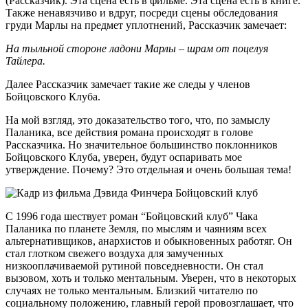
(Рассказчик). Эта сцена есть в фильме. Эта сцена есть в книге.
Также ненавязчиво и вдруг, посреди сцены обследования
груди Марлы на предмет уплотнений, Рассказчик замечает:
На тыльной стороне ладони Марлы – шрам от поцелуя
Тайлера.
Далее Рассказчик замечает такие же следы у членов
Бойцовского Клуба.
На мой взгляд, это доказательство того, что, по замыслу
Паланика, все действия романа происходят в голове
Рассказчика. Но значительное большинство поклонников
Бойцовского Клуба, уверен, будут оспаривать мое
утверждение. Почему? Это отдельная и очень большая тема!
С 1996 года шествует роман “Бойцовский клуб” Чака
Паланика по планете Земля, по мыслям и чаяниям всех
альтернативщиков, анархистов и обыкновенных работяг. Он
стал глотком свежего воздуха для замученных
низкооплачиваемой рутиной повседневности. Он стал
вызовом, хоть и только ментальным. Уверен, что в некоторых
случаях не только ментальным. Близкий читателю по
социальному положению, главный герой провозглашает, что