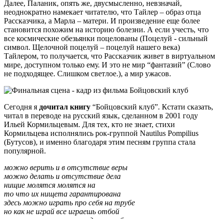
Далее, Паланик, опять же, двусмысленно, невзначай,
неоднократно намекает читателю, что Тайлер – образ отца
Рассказчика, а Марла – матери. И произведение еще более
становится похожим на историю болезни. А если учесть, что
все космические обезьянки поцелованы (Поцелуй - сильный
символ. Щелочной поцелуй – поцелуй нашего века)
Тайлером, то получается, что Рассказчик живет в виртуальном
мире, доступном только ему. И это не мир “фантазий” (Слово
не подходящее. Слишком светлое.), а мир ужасов.
Сегодня я
дочитал книгу
“Бойцовский клуб”. Кстати сказать,
читал в переводе на русский язык, сделанном в 2001 году
Ильей Кормильцевым. Для тех, кто не знает, стихи
Кормильцева исполнялись рок-группой Nautilus Pompilius
(Бутусов), и именно благодаря этим песням группа стала
популярной.
можно верить и в отсутствие веры
можно делать и отсутствие дела
нищие молятся молятся на
то что их нищета гарантирована
здесь можно играть про себя на трубе
но как не играй все играешь отбой