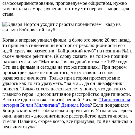
самосовершенствование, проповедуемое обществом, нужно
заменить на саморазрушение, потому что первое – морок для
стада.
Когда я впервые увидел фильм, а было это около 20 лет назад,
то пришел в сильнейший восторг от революционности его
идей, сразу же разместив “Бойцовский клуб” на позиции №1 в
своем личном рейтинге. (К слову сказать, на той же позиции
находится фильм “Матрица”, вышедший в том же 1999 году.
Эти два фильма и сегодня на тех же позициях.) При первом
просмотре я даже не понял того, что у главного героя
раздвоение личности. Только при втором просмотре мне
удалось как-то это уразуметь. “Ба-а-а… да он шизофреник” –
понял я. Только спустя несколько лет я понял, что диагноз у
главного героя - диссоциативное расстройство идентичности.
А это не одно и то же с шизофренией. Читали
“Таинственная
история Билли Миллигана” Дэниела Киза
? Если понравился
Бойцовский клуб – обязательно прочитайте. У главных героев
один диагноз - диссоциативное расстройство идентичности.
И если Паланик, скорее всего, все придумал, то Киз написал о
реальном случае.