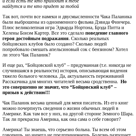
и если есть те кто приходит к тебе
найдутся и те кто придет за тобой
Так вот, почти все намеки и двусмысленности Чака Паланика
были выброшены из одноименного фильма Дэвида Финчера.
Плюс великолепная игра Эдварда Нортона, Брэда Питта и
Хелены Бонэм Картер. Все это сделало
поведение главного
героя достойным подражания
. Сколько реальных
бойцовских клубов было создано? Сколько людей
попробовало смешать апельсиновый сок с бензином? Хотел
ли этого Чак Паланик?
И еще раз, “Бойцовский клуб” – придуманная (т.е. никогда не
случившаяся в реальности) история, описывающая видения
тяжело больного человека. Да, актуальность переживаний
Рассказчика для многих читателей весьма сродственна.
Но
это совершенно не значит, что “Бойцовский клуб” –
призыв к действию!!!
Чак Паланик весьма ценный для меня писатель. Из его книг
можно почерпнуть сведения о жизни обычных людей в
Америке. Как там все у них, на другой стороне Земного Шара.
Так ли прекрасна Америка, как она сама о себе говорит?
Америка! Ты знаешь, что серьезно больна. Ты всем об этом
говоришь, но ничего не предпринимаешь. Болезнь разрушает