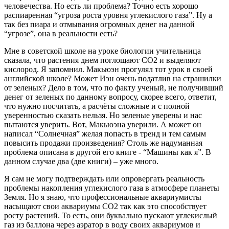
человечества. Но есть ли проблема? Точно есть хорошо
распиаренная “угроза роста уровня углекислого газа”. Ну а
так без пиара и отмывания огромных денег на данной
“угрозе”, она в реальности есть?
Мне в советской школе на уроке биологии учительница
сказала, что растения днем поглощают CO2 и выделяют
кислород. Я запомнил. Макьюэн прогулял тот урок в своей
английской школе? Может Иэн очень податлив на страшилки
от зеленых? Дело в том, что по факту ученый, не получивший
денег от зеленых по данному вопросу, скорее всего, ответит,
что нужно посчитать, а расчёты сложные и с полной
уверенностью сказать нельзя. Но зеленые уверены и нас
пытаются уверить. Вот, Макьюэна уверили. А может он
написал “Солнечная” желая попасть в тренд и тем самым
повысить продажи произведения? Столь же надуманная
проблема описана в другой его книге - “Машины как я”. В
данном случае два (две книги) – уже много.
Я сам не могу подтверждать или опровергать реальность
проблемы накопления углекислого газа в атмосфере планеты
Земля. Но я знаю, что профессиональные аквариумисты
насыщают свои аквариумы CO2 так как это способствует
росту растений. То есть, они буквально пускают углекислый
газ из баллона через аэратор в воду своих аквариумов и