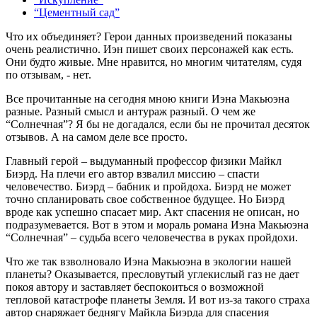
“Цементный сад”
Что их объединяет? Герои данных произведений показаны
очень реалистично. Иэн пишет своих персонажей как есть.
Они будто живые. Мне нравится, но многим читателям, судя
по отзывам, - нет.
Все прочитанные на сегодня мною книги Иэна Макьюэна
разные. Разный смысл и антураж разный. О чем же
“Солнечная”? Я бы не догадался, если бы не прочитал десяток
отзывов. А на самом деле все просто.
Главный герой – выдуманный профессор физики Майкл
Биэрд. На плечи его автор взвалил миссию – спасти
человечество. Биэрд – бабник и пройдоха. Биэрд не может
точно спланировать свое собственное будущее. Но Биэрд
вроде как успешно спасает мир. Акт спасения не описан, но
подразумевается. Вот в этом и мораль романа Иэна Макьюэна
“Солнечная” – судьба всего человечества в руках пройдохи.
Что же так взволновало Иэна Макьюэна в экологии нашей
планеты? Оказывается, пресловутый углекислый газ не дает
покоя автору и заставляет беспокоиться о возможной
тепловой катастрофе планеты Земля. И вот из-за такого страха
автор снаряжает беднягу Майкла Биэрда для спасения