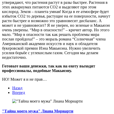
утверждают, что растения растут в разы быстрее. Растения в
этих аквариумах питаются CO2 и выделяют при этом
кислород. Земля – планета умная! Когда в ее атмосфере будет
избыток CO2 то деревья, растущие на ее поверхности, начнут
расти быстрее и возможно это уравновесит дисбаланс. А
может и не уравновесит? Я не уверен, но зеленые и Макьюэн
очень уверены. “Мир в опасности!” – кричит автор. Но этого
мало. “Мир в опасности так как решать проблемы мира
послан пройдоха!” – это мораль романа “Солнечная” члена
Американской академии искусств и наук и обладателя
букеровской премии Иэна Макьюэна. Нужно увеличить
усилия борьбе с углекислым газом. Сегодня мы делаем
недостаточно.
Готовьте ваши денежки, так как на охоту выходят
профессионалы, подобные Макьюэну.
НО! Может я и не прав…
Назад
Вперед
"Тайна моего мужа" Лиана Мориарти