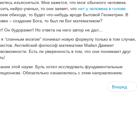
етесь изъясняться. Мне кажется, что мозг обычного человека
сить нейро-ученых, то они заявят, что
нет у человека в голове
оем обиходе, то будет что-нибудь вроде Бытовой Геометрии. В
век – создание Бога, то был ли Бог математиком?
т! Он будоражит! Но ответа на него автор не дал…
 я “спинным мозгом” понимал новую формулу только в том случае,
ионистов. Английский философ математики Майкл Даммит
возможности. Есть ли уверенность в том, что они понимают друг
ть!
знании этой науки. Буль хотел исследовать фундаментальные
туиционизм. Обязательно ознакомлюсь с этим направлением.
Вперед