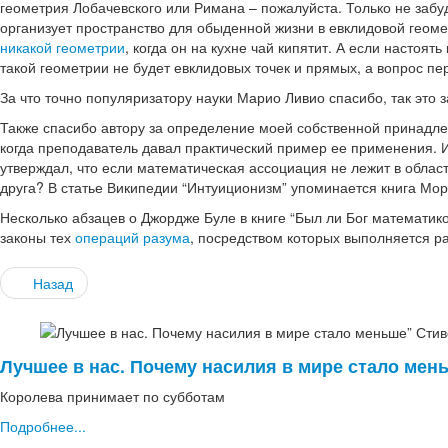
геометрия Лобачевского или Римана – пожалуйста. Только не забуд
организует пространство для обыденной жизни в евклидовой геомет
никакой геометрии
, когда он на кухне чай кипятит. А если настоят
такой геометрии не будет евклидовых точек и прямых, а вопрос п
За что точно популяризатору науки Марио Ливио спасибо, так это з
Также спасибо автору за определение моей собственной принадл
когда преподаватель давал практический пример ее применения. 
утверждал, что если математическая ассоциация не лежит в област
друга? В статье Википедии “Интуиционизм” упоминается книга Мор
Несколько абзацев о Джордже Буле в книге “Был ли Бог математик
законы тех
операций разума
, посредством которых выполняется р
Назад
Лучшее в нас. Почему насилия в мире стало мен
Королева принимает по субботам
Подробнее...