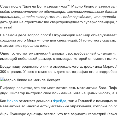
Сразу после “Был ли Бог математиком?” Марио Ливио я взялся за ч
редко математические абстракции, экспериментальные данные
правильной; иногда эксперименты подтверждают, что природа
дать денег на строительство сверхпроводящего суперколлайдера, т
ответа!
На самом деле вопрос прост! Окружающий нас мир обнаруживает то,
создании этого Мира – поле для спекуляций. Я точно могу сказать,
математиков прошлых веков.
Одно то, что математический аппарат, востребованный физиками,
имеющей небольшой размер, с помощью которой он сможет вычисл
Вроде пишу рецензию о книге американского астрофизика Марио Л
300 страниц. У него в книге есть даже фотография его и надгробия 
Пифагор посчитал, что его математика есть математика Бога. Пифа
двух. Пифагор выстроил свое понимание Бога на целых числах, а з
Как
Нейро
отменяет домыслы
Фрейда
, так и Галилей с помощью п
математика во многом есть умственные упражнения, которые по б
Анри Пуанкаре однажды заявил, что все варианты геометрий (евк