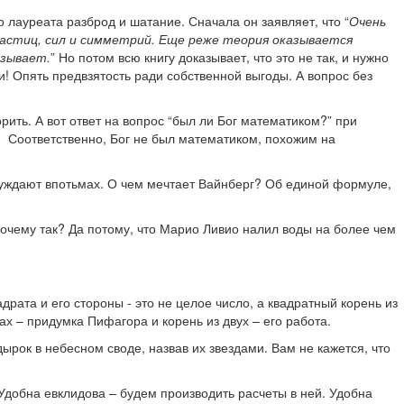
 лауреата разброд и шатание. Сначала он заявляет, что “
Очень
астиц, сил и симметрий. Еще реже теория оказывается
азывает.
” Но потом всю книгу доказывает, что это не так, и нужно
и! Опять предвзятость ради собственной выгоды. А вопрос без
рить. А вот ответ на вопрос “был ли Бог математиком?” при
. Соответственно, Бог не был математиком, похожим на
блуждают впотьмах. О чем мечтает Вайнберг? Об единой формуле,
очему так? Да потому, что Марио Ливио налил воды на более чем
рата и его стороны - это не целое число, а квадратный корень из
ах – придумка Пифагора и корень из двух – его работа.
рок в небесном своде, назвав их звездами. Вам не кажется, что
Удобна евклидова – будем производить расчеты в ней. Удобна