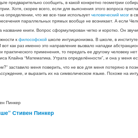
ьте предварительно сообщить, в какой конкретно геометрии собира
рии. Хотя, скорее всего, если для выяснения этого вопроса пригла
ь на определении, что же все-таки использует
человеческий мозг
в св
ересечения параллельных прямых вообще не возникает. А если Чело
а название книги. Вопрос сформулирован четко и коротко. Он звучи
ежности к
философской
школе интуиционизма. В школе, в институте
И вот как раз именно это направление вызвало нападки абстракц
и практического применения, то передать ее другому человеку нет 
иса Клайна “Математика. Утрата определённости”, и она у меня ес
ом?” заставило меня поверить, что не все для меня потеряно в по
ассуждение, и выразить их на символическом языке. Похоже на ин
ьше” Стивен Пинкер