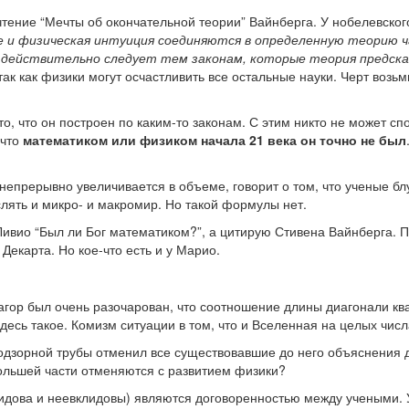
тение “Мечты об окончательной теории” Вайнберга. У нобелевского
 и физическая интуиция соединяются в определенную теорию ч
 действительно следует тем законам, которые теория предск
ак как физики могут осчастливить все остальные науки. Черт возьм
 что он построен по каким-то законам. С этим никто не может спо
 что
математиком или физиком начала 21 века он точно не был
 непрерывно увеличивается в объеме, говорит о том, что ученые 
ять и микро- и макромир. Но такой формулы нет.
ивио “Был ли Бог математиком?”, а цитирую Стивена Вайнберга. П
Декарта. Но кое-что есть и у Марио.
гор был очень разочарован, что соотношение длины диагонали квад
десь такое. Комизм ситуации в том, что и Вселенная на целых числ
одзорной трубы отменил все существовавшие до него объяснения ды
ольшей части отменяются с развитием физики?
лидова и неевклидовы) являются договоренностью между учеными. 