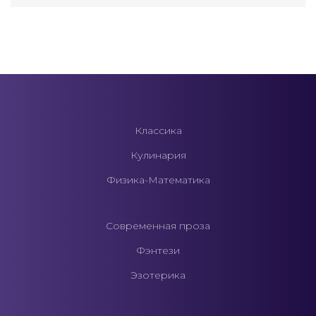
Классика
Кулинария
Физика-Математика
Современная проза
Фэнтези
Эзотерика