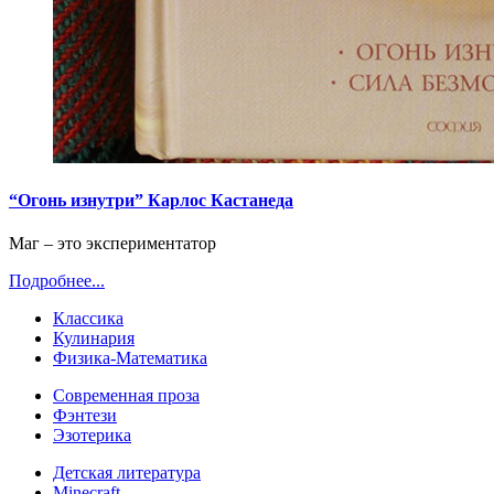
“Огонь изнутри” Карлос Кастанеда
Маг – это экспериментатор
Подробнее...
Классика
Кулинария
Физика-Математика
Современная проза
Фэнтези
Эзотерика
Детская литература
Minecraft