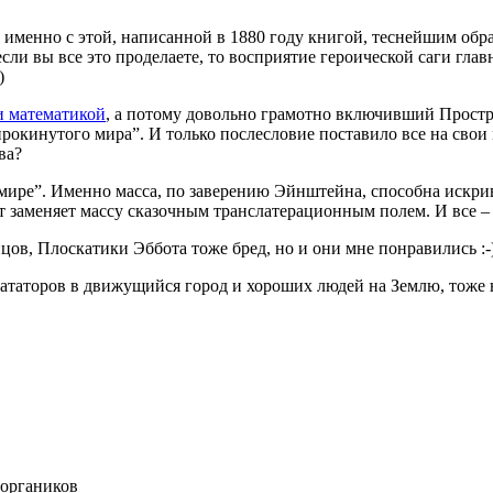
ь именно с этой, написанной в 1880 году книгой, теснейшим обр
ли вы все это проделаете, то восприятие героической саги главн
)
и математикой
, а потому довольно грамотно включивший Простр
прокинутого мира”. И только послесловие поставило все на свои 
ва?
мире”. Именно масса, по заверению Эйнштейна, способна искрив
 заменяет массу сказочным транслатерационным полем. И все – 
онцов, Плоскатики Эббота тоже бред, но и они мне понравились 
таторов в движущийся город и хороших людей на Землю, тоже н
еоргаников