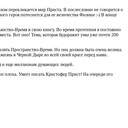
азом перекликается мир Приста. В послесловии не говорится о
ого героя потеснится для ее величества Физики :-) В конце
анство-Время в свою книгу. Во время прочтения я постоянно
места. Вот оно! Тема, которая будоражит умы уже почти 200
лять Пространство-Время. Но она должна быть очень велика.
жизнь в Черной Дыре во всей своей красе перед нами.
:-) и еще миллионам думающих людей.
е плоха. Умеет писать Кристофер Прист! На очереди его