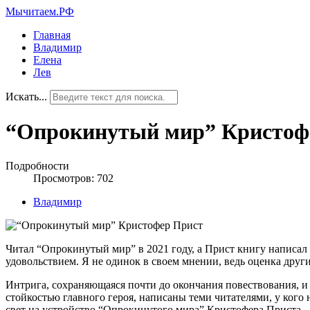
Мычитаем.РФ
Главная
Владимир
Елена
Лев
Искать...
“Опрокинутый мир” Кристоф
Подробности
Просмотров: 702
Владимир
Читал “Опрокинутый мир” в 2021 году, а Прист книгу написал в
удовольствием. Я не одинок в своем мнении, ведь оценка друг
Интрига, сохраняющаяся почти до окончания повествования, и 
стойкостью главного героя, написаны теми читателями, у кого 
свет на устройство “Опрокинутого мира” Кристофера Приста.