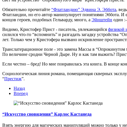
Обязательно прочитайте
“Флатландию” Эдвина Э. Эббота
, вед
Флатландии, но его автор манипулирует понятиями Эббота. И ес
концов героев, подобных Гельварду, много, а
Эйнштейн
один :-
Видимо, Кристофер Прист - писатель, увлекающийся
физикой 
силился что-то “вспомнить” и разгадать загадку устройства “О
лет. Только чем у Кристофера вызвано искривление пространст
Транслатерационное поле - это замена Массы в “Опрокинутом 
По величине сродни Черной Дыре. Ну и как там выжить? Прист
Если честно – бред! Но мне понравилась эта книга. В конце к
Социологическая линия романа, помещающая скверных эксплуа
“
Престиж
”.
Назад
Вперед
“Искусство сновидения” Карлос Кастанеда
Взять энергию для магических манипуляций можно только у н