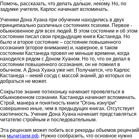
Помочь, рассказать, что делать дальше, некому. Но, по
задумке учителя, Карлос начинает вспоминать.
Ученики Дона Хуана при обучении находились в двух
принципиально различных состояниях психики. Первое -
обыкновенное для всех людей. В этом состоянии и об этом
состоянии писал свои предыдущие книги Кастанеда. Но
было и второе состояние – состояние повышенного
осознания (второе внимание) и, наверное, в таком
состоянии Кастанеда провел не меньше времени, когда
находился рядом с Доном Хуаном. Но то, что он делал в
состоянии повышенного осознания, он не помнил в
обычном. А Дона Хуана уже нет. Получается, что Карлос
Кастанеда – некий сосуд с массой знаний, до которых он
добраться не может.
Сокрытое знание потихоньку начинает проявляться в
обыкновенном сознании. Кастанеда начинает вспоминать.
Строй, манера и понятность книги “Огонь изнутри”
совершенно иные, чем в предыдущих книгах. Отсутствует
хаотичность. Учение Дона Хуана начинает представляться
читателю стройным и последовательным.
Эта рецензия может побить все рекорды объемов рецензий
на
мычитаем.рф
. Нужно сообразить, что основное нужно