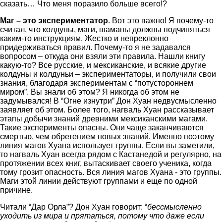
сказать… Что меня поразило больше всего!?
Маг – это экспериментатор
. Вот это важно! Я почему-то
считал, что колдуны, маги, шаманы должны подчиняться
каким-то инструкциям. Жестко и непреклонно
придерживаться правил. Почему-то я не задавался
вопросом – откуда они взяли эти правила. Нашли книгу
какую-то? Все русские, и мексиканские, и всякие другие
колдуны и колдуньи – экспериментаторы, и получили свои
знания, благодаря экспериментам с “потустороннем
миром”. Вы знали об этом? Я никогда об этом не
задумывался! В “Огне изнутри” Дон Хуан недвусмысленно
заявляет об этом. Более того, нагваль Хуан рассказывает
этапы добычи знаний древними мексиканскими магами.
Такие эксперименты опасны. Они чаще заканчиваются
смертью, чем обретением новых знаний. Именно поэтому
линия магов Хуана использует группы. Если вы заметили,
то нагваль Хуан всегда рядом с Кастанедой и регулярно, на
протяжении всех книг, вытаскивает своего ученика, когда
тому грозит опасность. Вся линия магов Хуана - это группы.
Маги этой линии действуют группами и еще по одной
причине.
Читали “Дар Орла”? Дон Хуан говорит: “
бессмысленно
уходить из мира и прятаться, потому что даже если