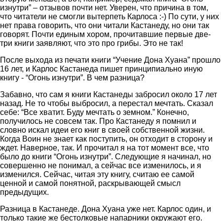
изнутри” – отзывов почти нет. Уверен, что причина в том,
что читатели не смогли вытерпеть Карлоса :-) По сути, у них
нет права говорить, что они читали Кастанеду, но они так
говорят. Почти единым хором, прочитавшие первые две-
три книги заявляют, что это про грибы. Это не так!
После выхода из печати книги “Учение Дона Хуана” прошло
16 лет, и Карлос Кастанеда пишет принципиально иную
книгу - “Огонь изнутри”. В чем разница?
Забавно, что сам я книги Кастанеды забросил около 17 лет
назад. Не то чтобы выбросил, а перестал мечтать. Сказал
себе: “Все хватит. Буду мечтать о земном.” Конечно,
получилось не совсем так. Про Кастанеду я помнил и
словно искал идеи его книг в своей собственной жизни.
Когда Воин не знает как поступить, он отходит в сторону и
ждет. Наверное, так. И прочитал я на тот момент все, что
было до книги “Огонь изнутри”. Следующие я начинал, но
совершенно не понимал, а сейчас все изменилось, и я
изменился. Сейчас, читая эту книгу, считаю ее самой
ценной и самой понятной, раскрывающей смысл
предыдущих.
Разница в Кастанеде. Дона Хуана уже нет. Карлос один, и
только такие же бестолковые напарники окружают его.