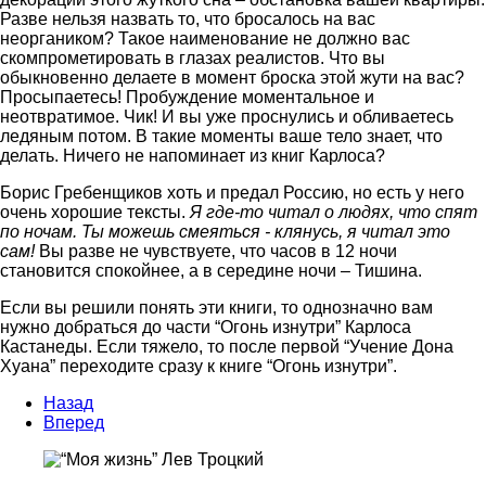
Разве нельзя назвать то, что бросалось на вас
неоргаником? Такое наименование не должно вас
скомпрометировать в глазах реалистов. Что вы
обыкновенно делаете в момент броска этой жути на вас?
Просыпаетесь! Пробуждение моментальное и
неотвратимое. Чик! И вы уже проснулись и обливаетесь
ледяным потом. В такие моменты ваше тело знает, что
делать. Ничего не напоминает из книг Карлоса?
Борис Гребенщиков хоть и предал Россию, но есть у него
очень хорошие тексты.
Я где-то читал о людях, что спят
по ночам. Ты можешь смеяться - клянусь, я читал это
сам!
Вы разве не чувствуете, что часов в 12 ночи
становится спокойнее, а в середине ночи – Тишина.
Если вы решили понять эти книги, то однозначно вам
нужно добраться до части “Огонь изнутри” Карлоса
Кастанеды. Если тяжело, то после первой “Учение Дона
Хуана” переходите сразу к книге “Огонь изнутри”.
Назад
Вперед