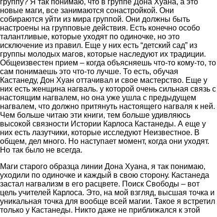
группу? Я так понимаю, что в группе Дона Хуана, а это
новые маги, все занимаются сонастройкой. Они
собираются уйти из мира группой. Они должны быть
настроены на групповые действия. Есть конечно особо
талантливые, которые уходят по одиночке, но это
исключение из правил. Еще у них есть “детский сад” из
группы молодых магов, которые наследуют их традиции.
Общеизвестен прием – когда объясняешь что-то кому-то, то
сам понимаешь это что-то лучше. То есть, обучая
Кастанеду, Дон Хуан оттачивал и свое мастерство. Еще у
них есть женщина нагваль. у которой очень сильная связь с
настоящим нагвалем, но она уже ушла с предыдущем
нагвалем, что должно притянуть настоящего нагваля к ней.
Чем больше читаю эти книги, тем больше удивляюсь
высокой связности Истории Карлоса Кастанеды. А еще у
них есть лазутчики, которые исследуют Неизвестное. В
общем, дел много. Но наступает момент, когда они уходят.
Но так было не всегда.
Маги старого образца линии Дона Хуана, я так понимаю,
уходили по одиночке и каждый в свою сторону. Кастанеда
застал нагвализм в его расцвете. Поиск Свободы – вот
цель учителей Карлоса. Это, на мой взгляд, высшая точка и
уникальная точка для вообще всей магии. Такое я встретил
только у Кастанеды. Никто даже не приближался к этой