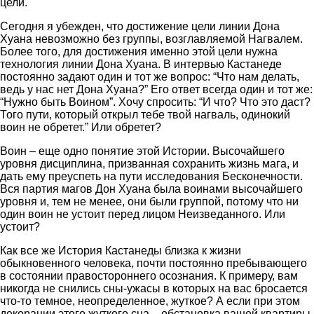
цели.
Сегодня я убежден, что достижение цели линии Дона
Хуана невозможно без группы, возглавляемой Нагвалем.
Более того, для достижения именно этой цели нужна
технология линии Дона Хуана. В интервью Кастанеде
постоянно задают один и тот же вопрос: “Что нам делать,
ведь у нас нет Дона Хуана?” Его ответ всегда один и тот же:
“Нужно быть Воином”. Хочу спросить: “И что? Что это даст?
Того пути, который открыл тебе твой нагваль, одинокий
воин не обретет.” Или обретет?
Воин – еще одно понятие этой Истории. Высочайшего
уровня дисциплина, призванная сохранить жизнь мага, и
дать ему преуспеть на пути исследования Бесконечности.
Вся партия магов Дон Хуана была воинами высочайшего
уровня и, тем не менее, они были группой, потому что ни
один воин не устоит перед лицом Неизведанного. Или
устоит?
Как все же История Кастанеды близка к жизни
обыкновенного человека, почти постоянно пребывающего
в состоянии правостороннего осознания. К примеру, вам
никогда не снились сны-ужасы в которых на вас бросается
что-то темное, неопределенное, жуткое? А если при этом
декорации этого жуткого сна – обстановка вашей квартиры.