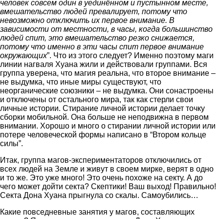
человек совсем один в уединённом и пустынном месте,
вмешательство людей превалирует, потому что
невозможно отключить их первое внимание. В
зависимости от местности, в часы, когда большинство
людей спит, это вмешательство резко снижается,
потому что именно в эти часы спит первое внимание
окружающих
”. Что из этого следует? Именно поэтому маги
линии нагваля Хуана жили и действовали группами. Вся
группа уверена, что магия реальна, что второе внимание –
не выдумка, что иные миры существуют, что
неорганические союзники – не выдумка. Они сонастроены
и отключены от остального мира, так как стерли свои
личные истории. Стирание личной истории делает точку
сборки мобильной. Она больше не неподвижна в первом
внимании. Хорошо и много о стирании личной истории или
потере человеческой формы написано в “Втором кольце
силы”.
Итак, группа магов-экспериментаторов отключились от
всех людей на Земле и живут в своем мирке, верят в одно
и то же. Это уже много! Это очень похоже на секту. А до
чего может дойти секта? Скептики! Ваш выход! Правильно!
Секта Дона Хуана прыгнула со скалы. Самоубились…
Какие повседневные занятия у магов, составляющих