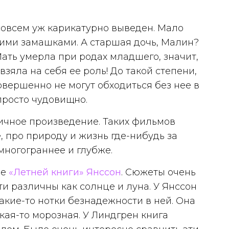
 совсем уж карикатурно выведен. Мало
скими замашками. А старшая дочь, Малин?
Мать умерла при родах младшего, значит,
 взяла на себя ее роль! До такой степени,
совершенно не могут обходиться без нее в
просто чудовищно.
ичное произведение. Таких фильмов
, про природу и жизнь где-нибудь за
многограннее и глубже.
ле
«Летней книги» Янссон
. Сюжеты очень
и различны как солнце и луна. У Янссон
акие-то нотки безнадежности в ней. Она
акая-то морозная. У Линдгрен книга