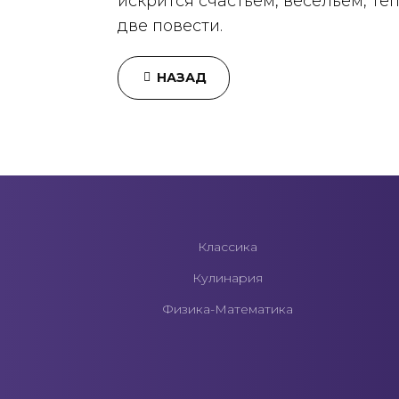
искрится счастьем, весельем, те
две повести.
НАЗАД
Классика
Кулинария
Физика-Математика