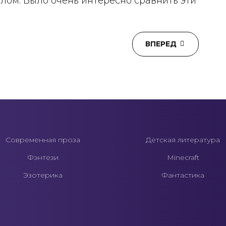
плом. Было очень интересно сравнить эти
ВПЕРЕД
Современная проза
Детская литература
Фэнтези
Minecraft
Эзотерика
Фантастика