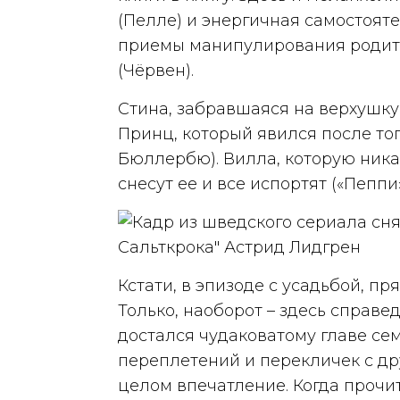
(Пелле) и энергичная самостоят
приемы манипулирования родит
(Чёрвен).
Стина, забравшаяся на верхушку 
Принц, который явился после тог
Бюллербю). Вилла, которую ника
снесут ее и все испортят («Пеппи»
Кстати, в эпизоде с усадьбой, п
Только, наоборот – здесь справе
достался чудаковатому главе се
переплетений и перекличек с дру
целом впечатление. Когда прочит