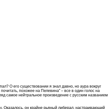
л? О его существовании я знал давно, но аура вокруг
о почитать, похожее на Пелевина” – все в один голос на
гляд самое нейтральное произведение с русским названием
 он. Оказалось, он крайне рьяный либерал, настраивающий