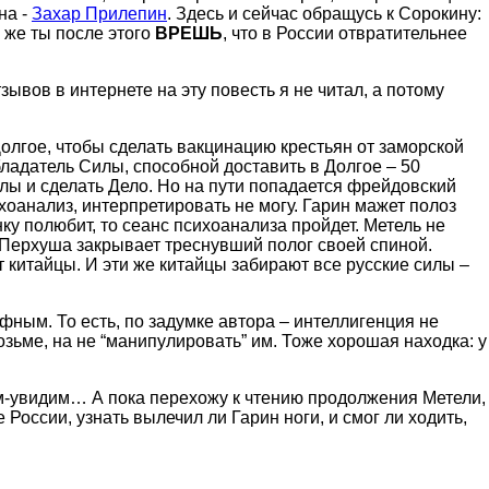
на -
Захар Прилепин
. Здесь и сейчас обращусь к Сорокину:
к же ты после этого
ВРЕШЬ
, что в России отвратительнее
ывов в интернете на эту повесть я не читал, а потому
Долгое, чтобы сделать вакцинацию крестьян от заморской
бладатель Силы, способной доставить в Долгое – 50
лы и сделать Дело. Но на пути попадается фрейдовский
хоанализ, интерпретировать не могу. Гарин мажет полоз
ку полюбит, то сеанс психоанализа пройдет. Метель не
. Перхуша закрывает треснувший полог своей спиной.
китайцы. И эти же китайцы забирают все русские силы –
фным. То есть, по задумке автора – интеллигенция не
озьме, на не “манипулировать” им. Тоже хорошая находка: у
ем-увидим… А пока перехожу к чтению продолжения Метели,
России, узнать вылечил ли Гарин ноги, и смог ли ходить,