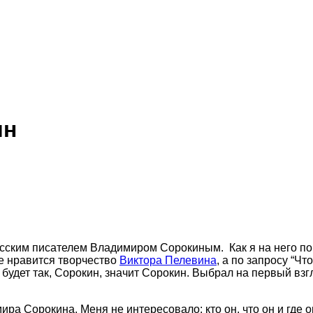
ин
ским писателем Владимиром Сорокиным. Как я на него попа
е нравится творчество
Виктора Пелевина
, а по запросу “Чт
 будет так, Сорокин, значит Сорокин. Выбрал на первый вз
ира Сорокина. Меня не интересовало: кто он, что он и где