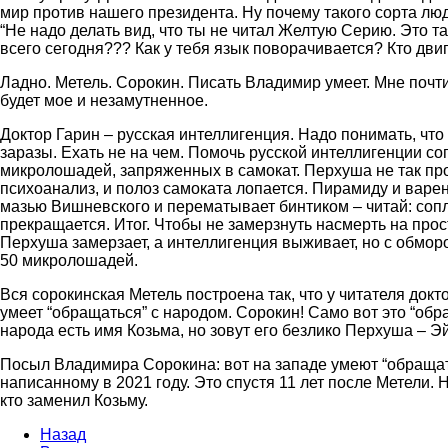
мир против нашего президента. Ну почему такого сорта лю
“Не надо делать вид, что ты не читал Желтую Серию. Это та
всего сегодня??? Как у тебя язык поворачивается? Кто двиг
Ладно. Метель. Сорокин. Писать Владимир умеет. Мне почти 
будет мое и незамутненное.
Доктор Гарин – русская интеллигенция. Надо понимать, что
заразы. Ехать не на чем. Помочь русской интеллигенции с
микролошадей, запряженных в самокат. Перхуша не так про
психоанализ, и полоз самоката лопается. Пирамиду и варен
мазью Вишневского и перематывает бинтиком – читай: сопля
прекращается. Итог. Чтобы не замерзнуть насмерть на про
Перхуша замерзает, а интеллигенция выживает, но с обмо
50 микролошадей.
Вся сорокинская Метель построена так, что у читателя док
умеет “обращаться” с народом. Сорокин! Само вот это “обр
народа есть имя Козьма, но зовут его безлико Перхуша – Эй!
Посыл Владимира Сорокина: вот на западе умеют “обращать
написанному в 2021 году. Это спустя 11 лет после Метели. 
кто заменил Козьму.
Назад