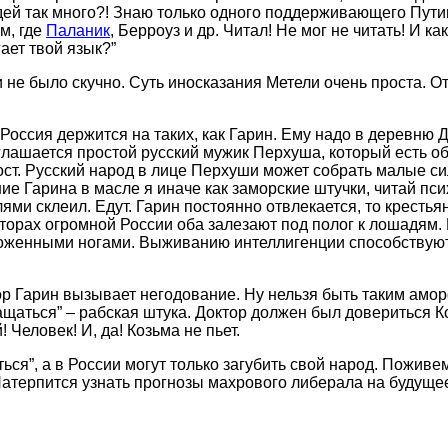
дей так много?! Знаю только одного поддерживающего Пути
м, где
Паланик
, Берроуз и др. Читал! Не мог не читать! И ка
ает твой язык?”
не было скучно. Суть иносказания Метели очень проста. Отз
 Россия держится на таких, как Гарин. Ему надо в деревню 
оглашается простой русский мужик Перхуша, который есть о
ст. Русский народ в лице Перхуши может собрать малые си
ие Гарина в масле я иначе как заморские штучки, читай пси
ми склеил. Едут. Гарин постоянно отвлекается, то крестьян
сторах огромной России оба залезают под полог к лошадям
роженными ногами. Выживанию интеллигенции способствуют 
тор Гарин вызывает негодование. Ну нельзя быть таким амор
ащаться” – рабская штука. Доктор должен был довериться К
 Человек! И, да! Козьма не пьет.
ся”, а в России могут только загубить свой народ. Пожив
Натерпится узнать прогнозы махрового либерала на будущее 