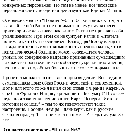
конкретных персонажей. Но тем не менее, все чеховские
персонажи слиты воедино и действуют как Единая Машина.
Основное сходство “Палаты №6” и Кафки я вижу в том, что
главный герой (Рагин) не понимает почему ему вынесен
приговор и от чего такое наказание. Рагин не признает себя
умалишенным. При этом он не бунтует. Рагин и Читатель
понимают, что бунт бесполезен. Благодаря Чехову каждый
гражданин теперь имеет возможность предположить, что в
психиатрической больнице может содержаться человек
умный, но совершенно напрасно признанный сумасшедшим.
Так же это произведение способствует укреплению мнения,
что и врачи в подобных больницах не совсем нормальные.
Прочитал множество отзывов о произведении. Все видят в
сумасшедшем доме образ России чеховской и современной.
Вот и для этого то же я начал свой отзыв с Франца Кафки. А
еще был Фридрих Ницше, кричавший: “Бог умер!” И совсем
недавно я закончил чтение книги Карла Ясперса “Истоки
истории и ее цель” – там то же присутствуют такие
настроения. Вообще, немцы – паникеры, как и русские.
Сегодня прадед Льва приезжал и то же… А ведь ему уже 85
лет.
Это настроение такое - “Палата №6”