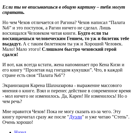
Если ты не вписываешься в общую картину – тебя могут
спрятать.
Но чем Чехов отличается от Рагина? Чехов написал “Палата
№6” и это поступок, а Рагин ничего не сделал. Лишь
восхищался Человеком читая книги.
Будто если ты
восхищаешься человеческим Гением, то уж и билетик тебе
выдадут.
А с таким билетиком ты уж и Хороший Человек.
Мало! Мало этого!
Слишком быстро чеховский герой
сдался!
И вот, как всегда кстати, жена напоминает про Кена Кизи и
его книгу “Пролетая над гнездом кукушки”. Что, в каждой
стране есть своя “Палата №6”?
Экранизация Карена Шахназарова - выражение массового
мнения о книге. Взял и перенес действие в современное время
- мол ничего не изменилось. Да, Карен! Не изменилось! Но о
чем речь?
Мне нравится Чехов! Пока не могу сказать из-за чего. Эту
книгу прочитал сразу же после "
Дуэли
" и уже читаю "Степь".
Очень хорошо!
Назад