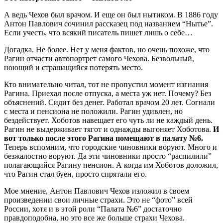
А ведь Чехов был врачом. И еще он был нытиком. В 1886 году
Антон Павлович сочинил рассказец под названием “Нытье”.
Если учесть, что всякий писатель пишет лишь о себе…
Догадка. Не более. Нет у меня фактов, но очень похоже, что
Рагин отчасти автопортрет самого Чехова. Безвольный,
ноющий и страшащийся потерять место.
Кто внимательно читал, тот не пропустил момент изгнания
Рагина. Приехал после отпуска, а места уж нет. Почему? Без
объяснений. Сидит без денег. Работал врачом 20 лет. Согнали
с места и пенсиона не положили. Рагин удивлен, но
бездействует. Хоботов навещает его чуть ли не каждый день.
Рагин не выдерживает тягот и однажды выгоняет Хоботова.
И
вот только после этого Рагина помещают в палату №6.
Теперь вспомним, что городские чиновники воруют. Много и
безжалостно воруют. Да эти чиновники просто “распилили”
полагающийся Рагину пенсион. А когда им Хоботов доложил,
что Рагин стал буен, просто спрятали его.
Мое мнение, Антон Павлович Чехов изложил в своем
произведении свои личные страхи. Это не “фото” всей
России, хотя и в этой роли “Палата №6” достаточно
правдоподобна, но это все же больше страхи Чехова.