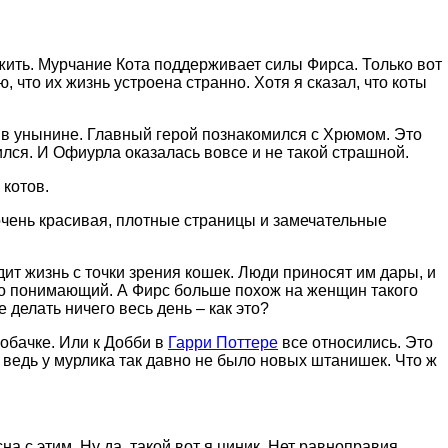
т жить. Мурчание Кота поддерживает силы Фирса. Только вот
, что их жизнь устроена странно. Хотя я сказал, что коты
т в унынине. Главный герой познакомился с Хрюмом. Это
ился. И Офиурла оказалась вовсе и не такой страшной.
 котов.
а очень красивая, плотные страницы и замечательные
ит жизнь с точки зрения кошек. Люди приносят им дары, и
 но понимающий. А Фирс больше похож на женщин такого
е делать ничего весь день – как это?
собачке. Или к Добби в
Гарри Поттере
все относились. Это
 ведь у мурлика так давно не было новых штанишек. Что ж
на с этим. Ну да, такой вот я циник. Нет равноправия.