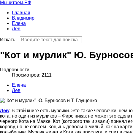
Мычитаем.РФ
Главная
Владимир
Елена
Лев
Искать...
"Кот и мурлик" Ю. Бурносов
Подробности
Просмотров: 2111
Елена
Лев
Лев
:
В этой книге есть мурлики. Это такие человечки, немн
кота, но один из мурликов – Фирс никак не может это сдела
черного Кота на Маяке. Кот (которого так и звали) принял 
корову, но не совсем. Коцынь довольно милый, как на карти
колыбельке. Мурлик живет у Кота как прислуга, и спит в сун