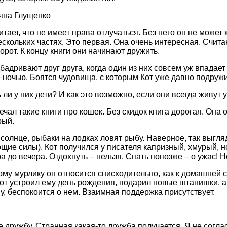
итает, что не имеет права отлучаться. Без него он не може
ескольких частях. Это первая. Она очень интересная. Считаю
орот. К концу книги они начинают дружить.
бадривают друг друга, когда один из них совсем уж впадае
е ночью. Боятся чудовища, с которым Кот уже давно подруж
ли у них дети? И как это возможно, если они всегда живут у
речал такие книги про кошек. Без скидок книга дорогая. Он
рый.
солнце, рыбаки на лодках ловят рыбу. Наверное, так выгляд
ющие силы). Кот получился у писателя капризный, хмурый,
а до вечера. Отдохнуть – нельзя. Спать попозже – о ужас! Н
тому мурлику он относится снисходительно, как к домашней 
от устроил ему день рождения, подарил новые штанишки, а
у, беспокоится о нем. Взаимная поддержка присутствует.
е дружбу. Странная какая-то дружба получается. Я не соглас