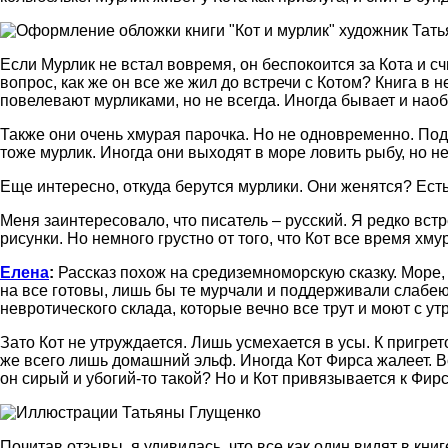
Если Мурлик не встал вовремя, он беспокоится за Кота и сч
вопрос, как же он все же жил до встречи с Котом? Книга в н
повелевают мурликами, но не всегда. Иногда бывает и наоб
Также они очень хмурая парочка. Но не одновременно. Под
тоже мурлик. Иногда они выходят в море ловить рыбу, но н
Еще интересно, откуда берутся мурлики. Они женятся? Есть 
Меня заинтересовало, что писатель – русский. Я редко вст
рисунки. Но немного грустно от того, что Кот все время хму
Елена
:
Рассказ похож на средиземноморскую сказку. Море, 
на все готовы, лишь бы те мурчали и поддерживали слабе
невротического склада, которые вечно все трут и моют с утр
Зато Кот не утруждается. Лишь усмехается в усы. К пригре
же всего лишь домашний эльф. Иногда Кот Фирса жалеет. В
он сирый и убогий-то такой? Но и Кот привязывается к Фирс
Почитав отзывы, я удивилась, что все как один видят в книг