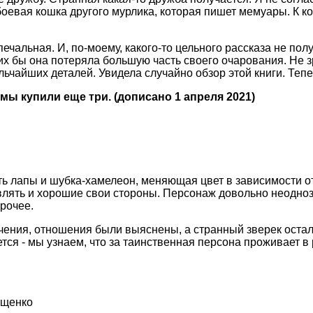
оевая кошка другого мурлика, которая пишет мемуары. К ко
 печальная. И, по-моему, какого-то цельного рассказа не по
х бы она потеряла большую часть своего очарования. Не з
ьчайших деталей. Увидела случайно обзор этой книги. Тепе
 мы купили еще три. (дописано 1 апреля 2021)
сть лапы и шубка-хамелеон, меняющая цвет в зависимости о
являть и хорошие свои стороны. Персонаж довольно неодно
прочее.
чения, отношения были выяснены, а странный зверек осталс
тся - мы узнаем, что за таинственная персона проживает в