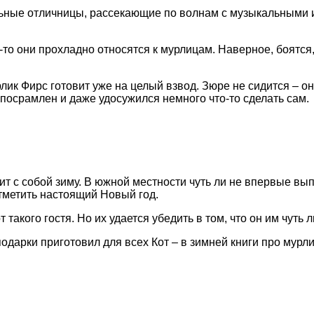
льные отличницы, рассекающие по волнам с музыкальными
-то они прохладно относятся к мурлицам. Наверное, боятся,
рлик Фирс готовит уже на целый взвод. Зюре не сидится – о
 посрамлен и даже удосужился немного что-то сделать сам.
т с собой зиму. В южной местности чуть ли не впервые вып
отметить настоящий Новый год.
такого гостя. Но их удается убедить в том, что он им чуть л
одарки приготовил для всех Кот – в зимней книги про мурли