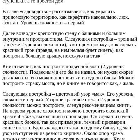
ступеньки. Это простой дом.
В главе «садоводство» рассказывается, как украсить
придомовую территорию, как скрафтить наковальню, люк,
фонтан. Уровень сложности – первый.
Далее возводим крепостную стену с башнями и большим
внутренним пространством. Следующая постройка – тронный
зал (уже 2 уровня сложности), в котором покажут, как сделать
красивый трон (правда, на нем нельзя будет сидеть), как
построить большую крышу, похожую на этаж.
Книга научит, как построить подвесной мост (2 уровень
сложности). Подвесным я его бы не назвал, он нужен скорее
для красоты, его можно построить и из одного блока. Можно
построить стражу моста, но в книге не говорится как, а жаль.
Следующая постройка – цветочный узор «мак». Его уровень
сложности первый. Узорное красивое стекло 2 уровня
сложности можно построить, следуя рекомендациям книги.
На первом уровне сложности можно построить океанский
храм в 4 этажа, выходящий из-под воды. Он сделан из очень
красивых блоков, так как призмарин, темный призмарин,
синее стекло. Вдоль каждого этажа по одному блоку сделан
узор из ступенек из резного кирпича. Около опор храма
можно сделать тропинку, выходящую из-под воды. Храм