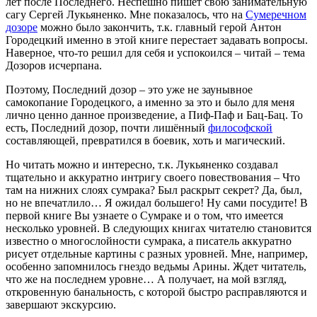
лет после Последнего. Неспешно пишет свою занимательную
сагу Сергей Лукьяненко. Мне показалось, что на
Сумеречном
дозоре
можно было закончить, т.к. главный герой Антон
Городецкий именно в этой книге перестает задавать вопросы.
Наверное, что-то решил для себя и успокоился – читай – тема
Дозоров исчерпана.
Поэтому, Последний дозор – это уже не заунывное
самокопание Городецкого, а именно за это и было для меня
лично ценно данное произведение, а Пиф-Паф и Бац-Бац. То
есть, Последний дозор, почти лишённый
философской
составляющей, превратился в боевик, хоть и магический.
Но читать можно и интересно, т.к. Лукьяненко создавал
тщательно и аккуратно интригу своего повествования – Что
там на нижних слоях сумрака? Был раскрыт секрет? Да, был,
но не впечатлило… Я ожидал большего! Ну сами посудите! В
первой книге Вы узнаете о Сумраке и о том, что имеется
несколько уровней. В следующих книгах читателю становится
известно о многослойности сумрака, а писатель аккуратно
рисует отдельные картины с разных уровней. Мне, например,
особенно запомнилось гнездо ведьмы Арины. Ждет читатель,
что же на последнем уровне… А получает, на мой взгляд,
откровенную банальность, с которой быстро расправляются и
завершают экскурсию.