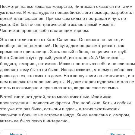
Несмотря на все кошачье коварство, Чингисхан оказался не таким
уж плохим. И когда пуделю понадобилась его помощь, разработал
целый план спасения. Причем сам сильно пострадал и чуть не
умер. Это был очень трагический и жалостливый момент.
Чингисхан проявил себя настоящим героем.
Этот кот отличается от Кото-Сапиенса. Он ничего не пишет, и
вообще, он не домашний. По сути, дом он рассматривает, как
временное пристанище. Закаленный в боях, он циничен и груб.
Кото-Сапиенс культурный, умный, изысканный. А Чингисхан –
бродяга, юморист, оптимист. Может постоять за себя и не слишком
доверяет кому бы то ни было. Иногда кажется, что ему вообще все
равно до тех, кто живет в доме. Но к концу книги он смягчается, и в
нем появляются хорошие черты. И даже старая пуделиха стала не
столь высокомерна и признала кота, когда он спас ее сына.
В этой книге нет детей, зато много животных. Изюминка
произведения – появление фретки. Это необычно. Коты и собаки
это уже сто раз было, есть они и здесь, а таких экзотических
зверьков я больше не встречал нигде. Книга написана с юмором,
читать ее было легко и интересно.
Назад
Вперед