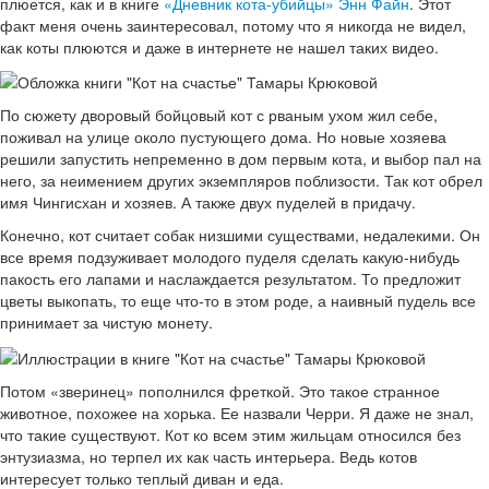
плюется, как и в книге
«Дневник кота-убийцы» Энн Файн
. Этот
факт меня очень заинтересовал, потому что я никогда не видел,
как коты плюются и даже в интернете не нашел таких видео.
По сюжету дворовый бойцовый кот с рваным ухом жил себе,
поживал на улице около пустующего дома. Но новые хозяева
решили запустить непременно в дом первым кота, и выбор пал на
него, за неимением других экземпляров поблизости. Так кот обрел
имя Чингисхан и хозяев. А также двух пуделей в придачу.
Конечно, кот считает собак низшими существами, недалекими. Он
все время подзуживает молодого пуделя сделать какую-нибудь
пакость его лапами и наслаждается результатом. То предложит
цветы выкопать, то еще что-то в этом роде, а наивный пудель все
принимает за чистую монету.
Потом «зверинец» пополнился фреткой. Это такое странное
животное, похожее на хорька. Ее назвали Черри. Я даже не знал,
что такие существуют. Кот ко всем этим жильцам относился без
энтузиазма, но терпел их как часть интерьера. Ведь котов
интересует только теплый диван и еда.